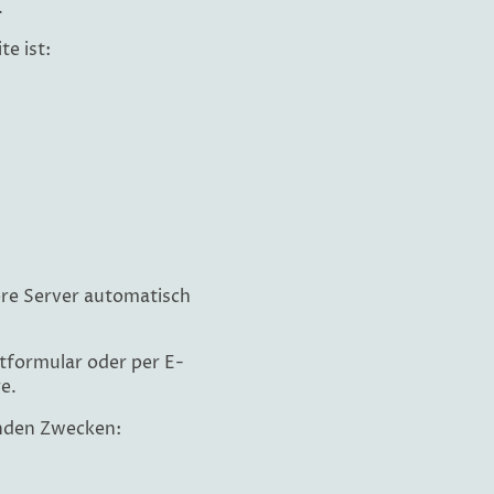
.
e ist:
re Server automatisch
formular oder per E-
e.
nden Zwecken: